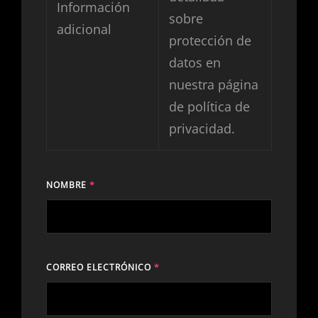
Información
sobre
adicional
protección de
datos en
nuestra página
de
política de
privacidad
.
NOMBRE
*
CORREO ELECTRÓNICO
*