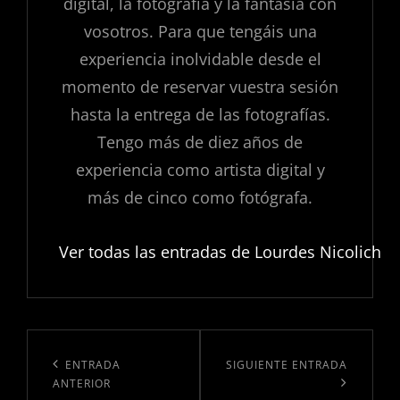
digital, la fotografía y la fantasía con
vosotros. Para que tengáis una
experiencia inolvidable desde el
momento de reservar vuestra sesión
hasta la entrega de las fotografías.
Tengo más de diez años de
experiencia como artista digital y
más de cinco como fotógrafa.
Ver todas las entradas de Lourdes Nicolich
Navegación
de
Entrada
ENTRADA
Siguiente
SIGUIENTE ENTRADA
ANTERIOR
entradas
anterior:
entrada