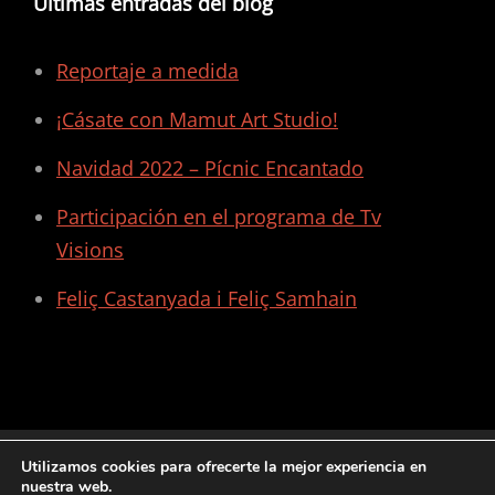
Últimas entradas del blog
Reportaje a medida
¡Cásate con Mamut Art Studio!
Navidad 2022 – Pícnic Encantado
Participación en el programa de Tv
Visions
Feliç Castanyada i Feliç Samhain
Utilizamos cookies para ofrecerte la mejor experiencia en
nuestra web.
ARCHIVES