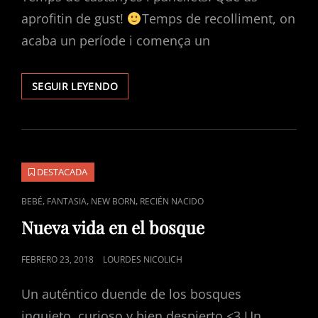
aprofitin de gust!
Temps de recolliment, on
acaba un període i comença un
FELIÇ
SEGUIR LEYENDO
CASTANYADA
I
FELIÇ
SAMHAIN
DESTACADA
ENLACES
,
,
,
BEBÉ
FANTASIA
NEW BORN
RECIÉN NACIDO
DE
Nueva vida en el bosque
CATEGORÍAS
PUBLICADO
FEBRERO 23, 2018
LOURDES NICOLICH
EL
Un auténtico duende de los bosques
inquieto, curioso y bien despierto <3 Un