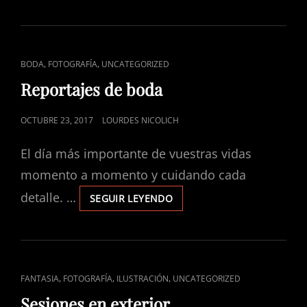
DÍA
Y
NOCHE
ENLACES
,
,
BODA
FOTOGRAFÍA
UNCATEGORIZED
DE
Reportajes de boda
CATEGORÍAS
PUBLICADO
OCTUBRE 23, 2017
LOURDES NICOLICH
EL
El día más importante de vuestras vidas
momento a momento y cuidando cada
detalle. …
REPORTAJES
SEGUIR LEYENDO
DE
BODA
ENLACES
,
,
,
FANTASIA
FOTOGRAFÍA
ILUSTRACIÓN
UNCATEGORIZED
DE
Sesiones en exterior