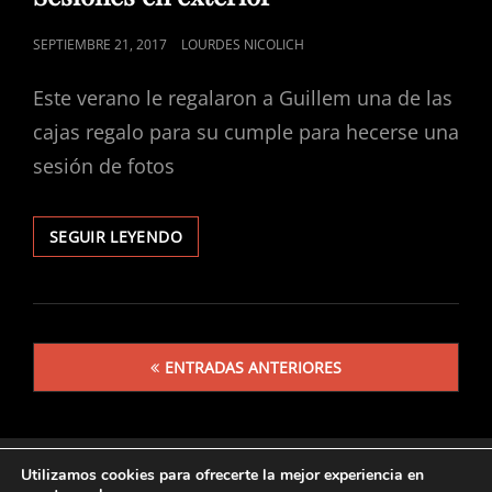
CATEGORÍAS
PUBLICADO
SEPTIEMBRE 21, 2017
LOURDES NICOLICH
EL
Este verano le regalaron a Guillem una de las
cajas regalo para su cumple para hecerse una
sesión de fotos
SESIONES
SEGUIR LEYENDO
EN
EXTERIOR
Navegación
ENTRADAS ANTERIORES
de
entradas
Utilizamos cookies para ofrecerte la mejor experiencia en