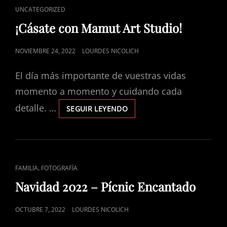
ENLACES
UNCATEGORIZED
DE
¡Cásate con Mamut Art Studio!
CATEGORÍAS
PUBLICADO
NOVIEMBRE 24, 2022
LOURDES NICOLICH
EL
El día más importante de vuestras vidas
momento a momento y cuidando cada
detalle. …
¡CÁSATE
SEGUIR LEYENDO
CON
MAMUT
ART
STUDIO!
ENLACES
,
FAMILIA
FOTOGRAFÍA
DE
Navidad 2022 – Pícnic Encantado
CATEGORÍAS
PUBLICADO
OCTUBRE 7, 2022
LOURDES NICOLICH
EL