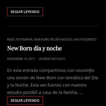
TARDE
SEGUIR LEYENDO
DE
CUENTO
ENLACES
,
,
,
,
BEBÉ
FOTOGRAFÍA
NEW BORN
RECIÉN NACIDO
UNCATEGORIZED
DE
New Born día y noche
CATEGORÍAS
PUBLICADO
NOVIEMBRE 18, 2017
LOURDES NICOLICH
EL
En esta entrada compartimos con vosotr@s
una sesión de New Born con temática del Día
y la Noche. Esta vez fuimos con nuestro
estudio portátil a casa de la familia. …
NEW
SEGUIR LEYENDO
BORN