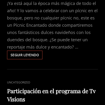
¡Ya está aquí la época más mágica de todo el
año! Y lo vamos a celebrar con un pícnic en el
bosque, pero no cualquier pícnic no, este es
un Pícnic Encantado donde compartiremos
unos fantásticos dulces navideños con los
duendes del bosque. ¿Se puede tener un
reportaje más dulce y encantado? …
NAVIDAD
SEGUIR LEYENDO
2022
–
PÍCNIC
ENCANTADO
ENLACES
UNCATEGORIZED
DE
Participación en el programa de Tv
CATEGORÍAS
Visions