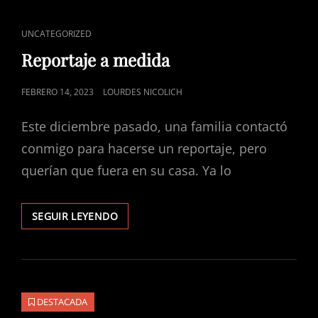
ENLACES
UNCATEGORIZED
DE
Reportaje a medida
CATEGORÍAS
PUBLICADO
FEBRERO 14, 2023
LOURDES NICOLICH
EL
Este diciembre pasado, una familia contactó
conmigo para hacerse un reportaje, pero
querían que fuera en su casa. Ya lo
REPORTAJE
SEGUIR LEYENDO
A
MEDIDA
DESTACADA