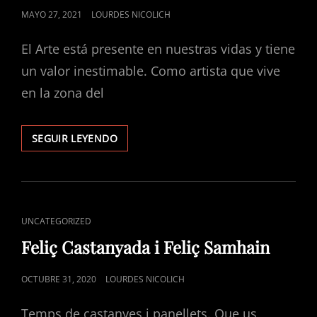
PUBLICADO
MAYO 27, 2021
LOURDES NICOLICH
EL
El Arte está presente en nuestras vidas y tiene
un valor inestimable. Como artista que vive
en la zona del
PARTICIPACIÓN
SEGUIR LEYENDO
EN
EL
PROGRAMA
DE
TV
ENLACES
UNCATEGORIZED
VISIONS
DE
Feliç Castanyada i Feliç Samhain
CATEGORÍAS
PUBLICADO
OCTUBRE 31, 2020
LOURDES NICOLICH
EL
Temps de castanyes i panellets. Que us