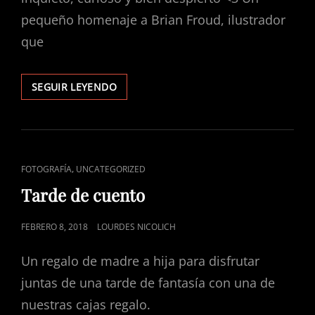
pequeño homenaje a Brian Froud, ilustrador
que
NUEVA
SEGUIR LEYENDO
VIDA
EN
EL
BOSQUE
ENLACES
,
FOTOGRAFÍA
UNCATEGORIZED
DE
Tarde de cuento
CATEGORÍAS
PUBLICADO
FEBRERO 8, 2018
LOURDES NICOLICH
EL
Un regalo de madre a hija para disfrutar
juntas de una tarde de fantasía con una de
nuestras cajas regalo.