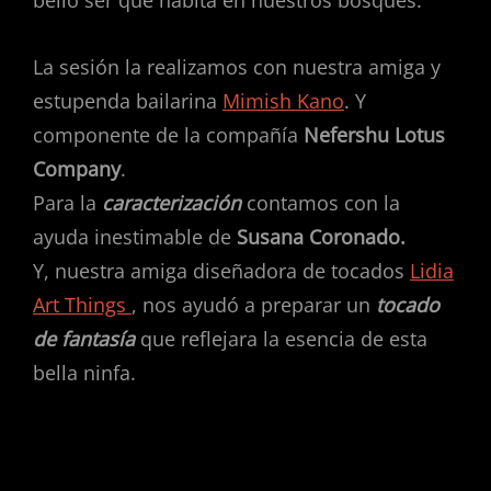
bello ser que habita en nuestros bosques.
La sesión la realizamos con nuestra amiga y
estupenda bailarina
Mimish Kano
. Y
componente de la compañía
Nefershu Lotus
Company
.
Para la
caracterización
contamos con la
ayuda inestimable de
Susana Coronado.
Y, nuestra amiga diseñadora de tocados
Lidia
Art Things
, nos ayudó a preparar un
tocado
de fantasía
que reflejara la esencia de esta
bella ninfa.