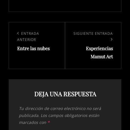
Navegación
de
Entrada
ENTRADA
Siguiente
SIGUIENTE ENTRADA
ANTERIOR
entradas
anterior:
entrada
Entre las nubes
Experiencias
Mamut Art
DEJA UNA RESPUESTA
Tu dirección de correo electrónico no será
publicada.
Los campos obligatorios están
marcados con
*