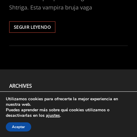
Shtriga. Esta vampira bruja vaga
SHTRIGA
SEGUIR LEYENDO
ARCHIVES
Utilizamos cookies para ofrecerte la mejor experiencia en
nuestra web.
Puedes aprender más sobre qué cookies utilizamos o
Aviso Legal
, Políticas De
Privacidad
Y
Cookies
.
desactivarlas en los
ajustes
.
Aceptar