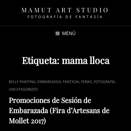
MAMUT ART STUDIO
FOTOGRAFÍA DE FANTASÍA
MENÚ
Etiqueta:
mama lloca
ENLACES
,
,
,
,
,
BELLY PAINTING
EMBARAZADA
FANTASIA
FERIAS
FOTOGRAFÍA
DE
UNCATEGORIZED
CATEGORÍAS
Promociones de Sesión de
Embarazada (Fira d’Artesans de
Mollet 2017)