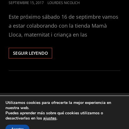
PUBLICADO
SEPTIEMBRE 15, 2017
LOURDES NICOLICH
EL
Este próximo sábado 16 de septimbre vamos
a estar colaborando con la tienda Mamà
Lloca, maternitat i criança en las
PROMOCIONES
SEGUIR LEYENDO
DE
SESIÓN
DE
EMBARAZADA
(FIRA
D’ARTESANS
DE
MOLLET
Utilizamos cookies para ofrecerte la mejor experiencia en
2017)
nuestra web.
ARCHIVES
Puedes aprender más sobre qué cookies utilizamos o
desactivarlas en los
ajustes
.