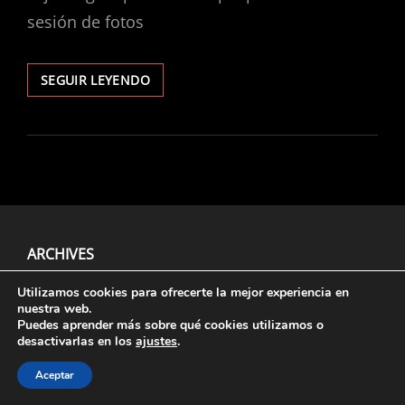
sesión de fotos
SESIONES
SEGUIR LEYENDO
EN
EXTERIOR
ARCHIVES
Utilizamos cookies para ofrecerte la mejor experiencia en
nuestra web.
Puedes aprender más sobre qué cookies utilizamos o
Aviso Legal
, Políticas De
Privacidad
Y
Cookies
.
desactivarlas en los
ajustes
.
Aceptar