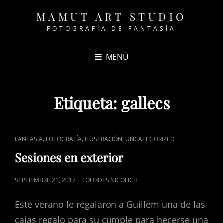
MAMUT ART STUDIO
FOTOGRAFÍA DE FANTASÍA
MENÚ
Etiqueta:
gallecs
ENLACES
,
,
,
FANTASIA
FOTOGRAFÍA
ILUSTRACIÓN
UNCATEGORIZED
DE
Sesiones en exterior
CATEGORÍAS
PUBLICADO
SEPTIEMBRE 21, 2017
LOURDES NICOLICH
EL
Este verano le regalaron a Guillem una de las
cajas regalo para su cumple para hecerse una