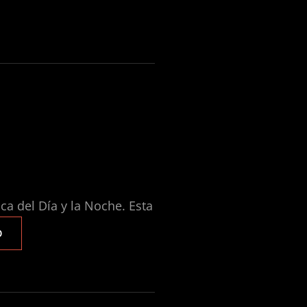
a del Día y la Noche. Esta
NEW
O
BORN
DÍA
Y
NOCHE