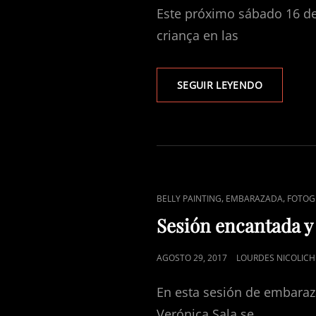
Este próximo sábado 16 de
criança en las
PROMOCI
SEGUIR LEYENDO
DE
SESIÓN
DE
EMBARAZ
(FIRA
D’ARTESAN
DE
ENLACES
,
,
BELLY PAINTING
EMBARAZADA
FOTOG
MOLLET
DE
2017)
Sesión encantada y 
CATEGORÍAS
PUBLICADO
AGOSTO 29, 2017
LOURDES NICOLICH
EL
En esta sesión de embaraz
Verónica Sala se