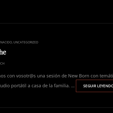
,
 NACIDO
UNCATEGORIZED
he
ICH
os con vosotr@s una sesión de New Born con temátic
dio portátil a casa de la familia. …
SEGUIR LEYEND