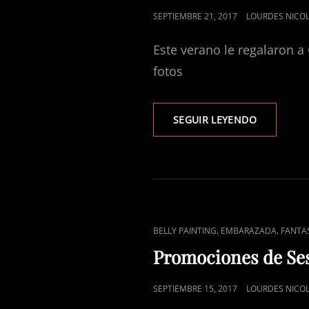
PUBLICADO
SEPTIEMBRE 21, 2017
LOURDES NICOL
EL
Este verano le regalaron a
fotos
SESIONES
SEGUIR LEYENDO
EN
EXTERIOR
ENLACES
,
,
BELLY PAINTING
EMBARAZADA
FANTA
DE
Promociones de Ses
CATEGORÍAS
PUBLICADO
SEPTIEMBRE 15, 2017
LOURDES NICOL
EL