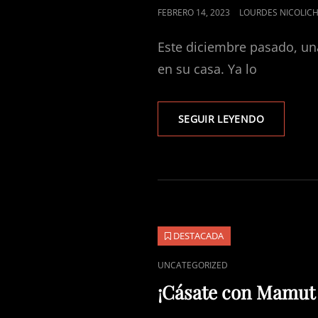
PUBLICADO
FEBRERO 14, 2023
LOURDES NICOLIC
EL
Este diciembre pasado, un
en su casa. Ya lo
REPORTAJ
SEGUIR LEYENDO
A
MEDIDA
DESTACADA
ENLACES
UNCATEGORIZED
DE
¡Cásate con Mamut 
CATEGORÍAS