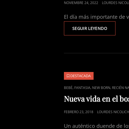
PUBLICADO
NOVIEMBRE 24, 2022
LOURDES NICOL
EL
El día más importante de 
¡CÁSATE
SEGUIR LEYENDO
CON
MAMUT
ART
STUDIO!
DESTACADA
ENLACES
,
,
,
BEBÉ
FANTASIA
NEW BORN
RECIÉN N
DE
Nueva vida en el b
CATEGORÍAS
PUBLICADO
FEBRERO 23, 2018
LOURDES NICOLIC
EL
Un auténtico duende de lo