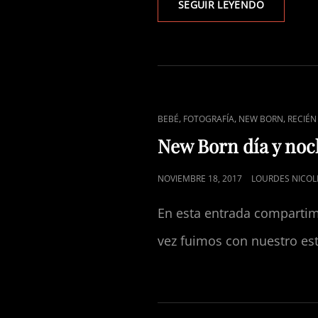
TARDE
SEGUIR LEYENDO
DE
CUENTO
ENLACES
,
,
,
BEBÉ
FOTOGRAFÍA
NEW BORN
RECIÉN
DE
New Born día y noc
CATEGORÍAS
PUBLICADO
NOVIEMBRE 18, 2017
LOURDES NICOL
EL
En esta entrada compartim
vez fuimos con nuestro estu