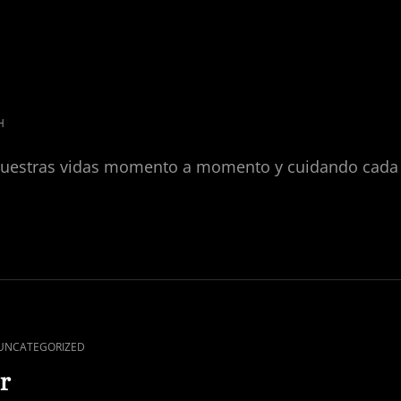
H
vuestras vidas momento a momento y cuidando cada 
S
UNCATEGORIZED
or