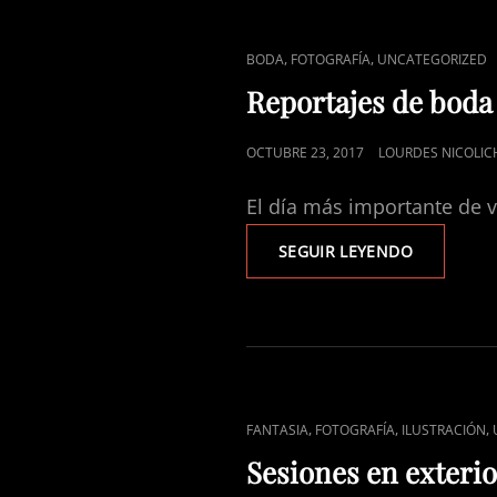
ENLACES
,
,
BODA
FOTOGRAFÍA
UNCATEGORIZED
DE
Reportajes de boda
CATEGORÍAS
PUBLICADO
OCTUBRE 23, 2017
LOURDES NICOLIC
EL
El día más importante de 
REPORTAJE
SEGUIR LEYENDO
DE
BODA
ENLACES
,
,
,
FANTASIA
FOTOGRAFÍA
ILUSTRACIÓN
DE
Sesiones en exteri
CATEGORÍAS