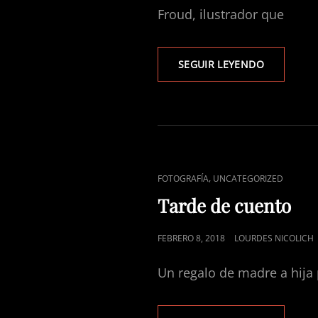
Froud, ilustrador que
NUEVA
SEGUIR LEYENDO
VIDA
EN
EL
BOSQUE
ENLACES
,
FOTOGRAFÍA
UNCATEGORIZED
DE
Tarde de cuento
CATEGORÍAS
PUBLICADO
FEBRERO 8, 2018
LOURDES NICOLICH
EL
Un regalo de madre a hija 