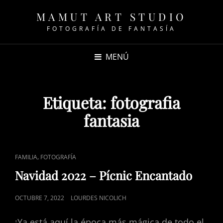
MAMUT ART STUDIO
FOTOGRAFÍA DE FANTASÍA
MENÚ
Etiqueta:
fotografia
fantasia
ENLACES
,
FAMILIA
FOTOGRAFÍA
DE
Navidad 2022 – Pícnic Encantado
CATEGORÍAS
PUBLICADO
OCTUBRE 7, 2022
LOURDES NICOLICH
EL
¡Ya está aquí la época más mágica de todo el