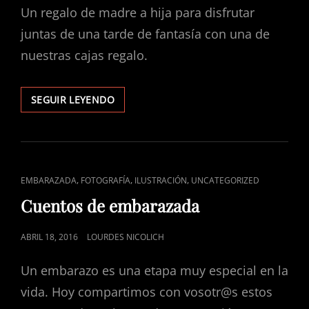
Un regalo de madre a hija para disfrutar
juntas de una tarde de fantasía con una de
nuestras cajas regalo.
TARDE
SEGUIR LEYENDO
DE
CUENTO
ENLACES
,
,
,
EMBARAZADA
FOTOGRAFÍA
ILUSTRACIÓN
UNCATEGORIZED
DE
Cuentos de embarazada
CATEGORÍAS
PUBLICADO
ABRIL 18, 2016
LOURDES NICOLICH
EL
Un embarazo es una etapa muy especial en la
vida. Hoy compartimos con vosotr@s estos