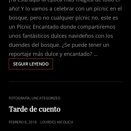
año! Y lo vamos a celebrar con un pícnic en el
bosque, pero no cualquier pícnic no, este es
un Pícnic Encantado donde compartiremos
unos fantásticos dulces navideños con los
duendes del bosque. ¿Se puede tener un
reportaje más dulce y encantado? …
NAVIDAD
SEGUIR LEYENDO
2022
–
PÍCNIC
ENCANTADO
ENLACES
,
FOTOGRAFÍA
UNCATEGORIZED
DE
Tarde de cuento
CATEGORÍAS
PUBLICADO
FEBRERO 8, 2018
LOURDES NICOLICH
EL