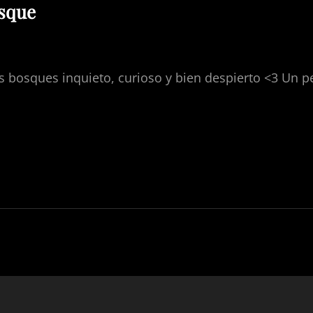
osque
H
s bosques inquieto, curioso y bien despierto <3 Un