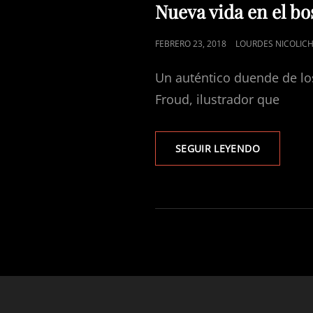
DE
Nueva vida en el b
CATEGORÍAS
PUBLICADO
FEBRERO 23, 2018
LOURDES NICOLIC
EL
Un auténtico duende de lo
Froud, ilustrador que
NUEVA
SEGUIR LEYENDO
VIDA
EN
EL
BOSQUE