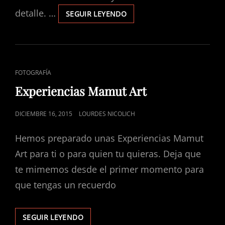
detalle. …
REPORTAJES
SEGUIR LEYENDO
DE
BODA
ENLACES
FOTOGRAFÍA
DE
Experiencias Mamut Art
CATEGORÍAS
PUBLICADO
DICIEMBRE 16, 2015
LOURDES NICOLICH
EL
Hemos preparado unas Experiencias Mamut
Art para ti o para quien tu quieras. Deja que
te mimemos desde el primer momento para
que tengas un recuerdo
EXPERIENCIAS
SEGUIR LEYENDO