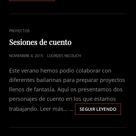
MAMUT
ART
ENLACES
PROYECTOS
DE
Sesiones de cuento
CATEGORÍAS
PUBLICADO
NOVIEMBRE 4, 2015
LOURDES NICOLICH
EL
Este verano hemos podio colaborar con
diferentes bailarinas para preparar proyectos
llenos de fantasía. Aquí os presentamos dos
personajes de cuento en los que estamos
trabajando. Leer más… …
SESIONE
SEGUIR LEYENDO
DE
CUENTO