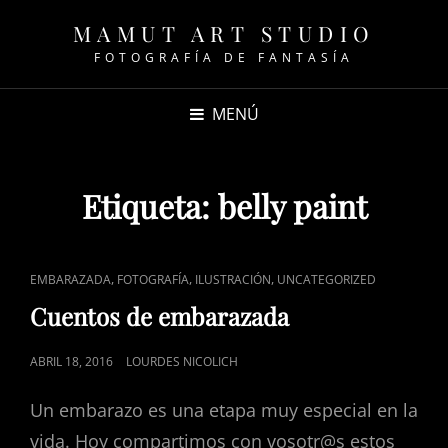
MAMUT ART STUDIO
FOTOGRAFÍA DE FANTASÍA
MENÚ
Etiqueta:
belly paint
ENLACES
,
,
,
EMBARAZADA
FOTOGRAFÍA
ILUSTRACIÓN
UNCATEGORIZED
DE
Cuentos de embarazada
CATEGORÍAS
PUBLICADO
ABRIL 18, 2016
LOURDES NICOLICH
EL
Un embarazo es una etapa muy especial en la
vida. Hoy compartimos con vosotr@s estos