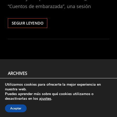
“Cuentos de embarazada”, una sesión
CUENTOS
SEGUIR LEYENDO
DE
EMBARAZADA
ARCHIVES
Utilizamos cookies para ofrecerte la mejor experiencia en
nuestra web.
Puedes aprender más sobre qué cookies utilizamos o
Aviso Legal
, Políticas De
Privacidad
Y
Cookies
.
desactivarlas en los
ajustes
.
Aceptar